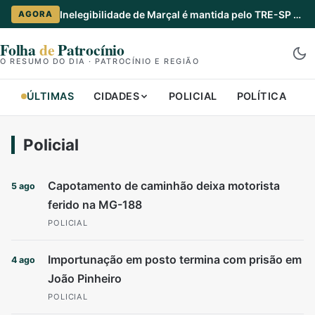
Inelegibilidade de Marçal é mantida pelo TRE-SP até 2032
AGORA
Folha
de
Patrocínio
O RESUMO DO DIA · PATROCÍNIO E REGIÃO
ÚLTIMAS
CIDADES
POLICIAL
POLÍTICA
B
Policial
Capotamento de caminhão deixa motorista
5 ago
ferido na MG-188
POLICIAL
Importunação em posto termina com prisão em
4 ago
João Pinheiro
POLICIAL