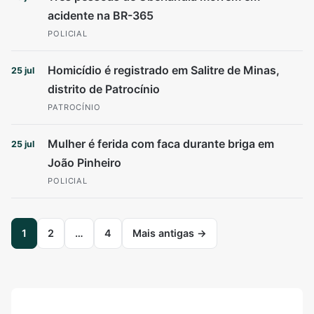
acidente na BR-365
POLICIAL
Homicídio é registrado em Salitre de Minas,
25 jul
distrito de Patrocínio
PATROCÍNIO
Mulher é ferida com faca durante briga em
25 jul
João Pinheiro
POLICIAL
Paginação
1
2
…
4
Mais antigas →
de
posts