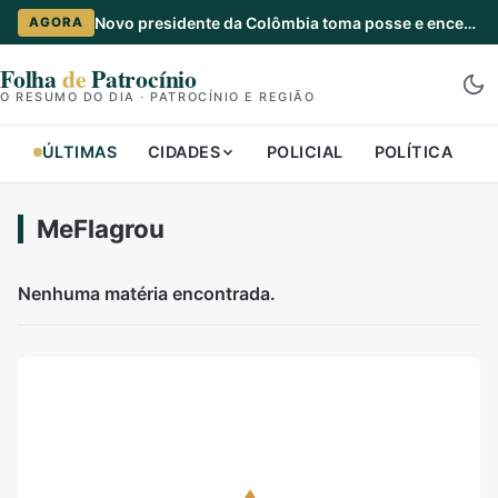
Novo presidente da Colômbia toma posse e encerra era de esquerda
AGORA
Folha
de
Patrocínio
O RESUMO DO DIA · PATROCÍNIO E REGIÃO
ÚLTIMAS
CIDADES
POLICIAL
POLÍTICA
B
MeFlagrou
Nenhuma matéria encontrada.